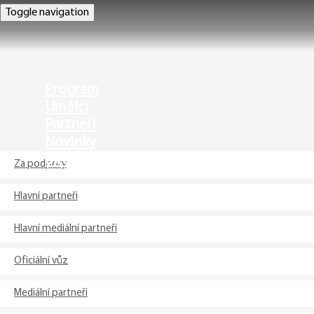
Toggle navigation
Domů
Program
Umělci
Partneři
Novinky
Info
Za podpory
Hlavní partneři
Hlavní mediální partneři
Oficiální vůz
Mediální partneři