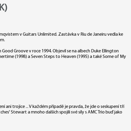
K)
lmqvistem v Guitars Unlimited. Zastávka v Riu de Janeiru vedla ke
em.
 Good Groove v roce 1994. Objevil se na albech Duke Ellington
mmertime (1998) a Seven Steps to Heaven (1995) a také Some of My
ení ani trojice ... V každém případě je pravda, že jde o seskupení tří
ches' Stewart a mnoho dalších spojili své síly s AMC Trio buď jako