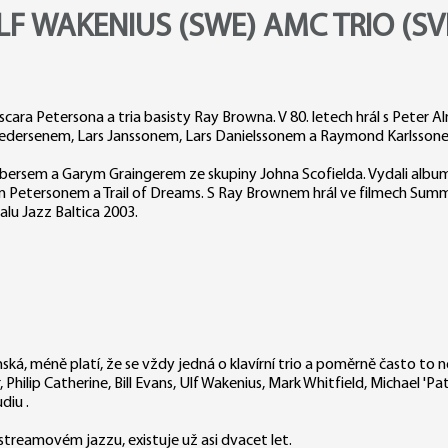
LF WAKENIUS (SWE) AMC TRIO (SV
cara Petersona a tria basisty Ray Browna. V 80. letech hrál s Peter A
 Pedersenem, Lars Janssonem, Lars Danielssonem a Raymond Karlsson
mbersem a Garym Graingerem ze skupiny Johna Scofielda. Vydali album
rem Petersonem a Trail of Dreams. S Ray Brownem hrál ve filmech Su
alu Jazz Baltica 2003.
venská, méně platí, že se vždy jedná o klavírní trio a poměrně často to n
ilip Catherine, Bill Evans, Ulf Wakenius, Mark Whitfield, Michael 'Pat
diu .
streamovém jazzu, existuje už asi dvacet let.