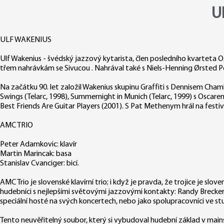
U
ULF WAKENIUS
Ulf Wakenius - švédský jazzový kytarista, člen posledního kvarteta Os
třem nahrávkám se Sivucou . Nahrával také s Niels-Henning Ørsted
Na začátku 90. let založil Wakenius skupinu Graffiti s Dennisem Cha
Swings (Telarc, 1998), Summernight in Munich (Telarc, 1999) s Osca
Best Friends Are Guitar Players (2001). S Pat Methenym hrál na festiv
AMC TRIO
Peter Adamkovic: klavír
Martin Marincak: basa
Stanislav Cvanciger: bicí.
AMC Trio je slovenské klavírní trio; i když je pravda, že trojice je slo
hudebníci s nejlepšími světovými jazzovými kontakty: Randy Brecker, Ph
speciální hosté na svých koncertech, nebo jako spolupracovníci ve stu
Tento neuvěřitelný soubor, který si vybudoval hudební základ v main