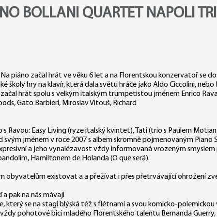
NO BOLLANI QUARTET NAPOLI TRIP
ii. Na piáno začal hrát ve věku 6 let a na Florentskou konzervatoř se 
ké školy hry na klavír, která dala světu hráče jako Aldo Ciccolini, neb
 začal hrát spolu s velkým italským trumpetistou jménem Enrico Rava
Woods, Gato Barbieri, Miroslav Vitouš, Richard
b s Ravou: Easy Living (ryze italský kvintet), Tati (trio s Paulem Mot
svým jménem v roce 2007 s albem skromně pojmenovaným Piano Solo, o
expresivní a jeho vynalézavost vždy informovaná vrozeným smyslem pr
a bandolim, Hamiltonem de Holanda (O que será).
ým obyvatelům existovat a a přežívat i přes přetrvávající ohrožení zv
oď a pak na nás mávají
který se na stagi blýská též s flétnami a svou komicko-polemickou
é vždy pohotové bicí mladého Florentského talentu Bernanda Guerry, n