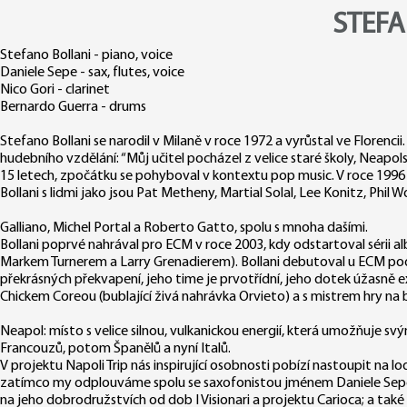
STEFA
Stefano Bollani - piano, voice
Daniele Sepe - sax, flutes, voice
Nico Gori - clarinet
Bernardo Guerra - drums
Stefano Bollani se narodil v Milaně v roce 1972 a vyrůstal ve Florenc
hudebního vzdělání: “Můj učitel pocházel z velice staré školy, Neapols
15 letech, zpočátku se pohyboval v kontextu pop music. V roce 1996
Bollani s lidmi jako jsou Pat Metheny, Martial Solal, Lee Konitz, Phil 
Galliano, Michel Portal a Roberto Gatto, spolu s mnoha dašími.
Bollani poprvé nahrával pro ECM v roce 2003, kdy odstartoval sérii al
Markem Turnerem a Larry Grenadierem). Bollani debutoval u ECM pod 
překrásných překvapení, jeho time je prvotřídní, jeho dotek úžasně 
Chickem Coreou (bublající živá nahrávka Orvieto) a s mistrem hry n
Neapol: místo s velice silnou, vulkanickou energií, která umožňuje sv
Francouzů, potom Španělů a nyní Italů.
V projektu Napoli Trip nás inspirující osobnosti pobízí nastoupit na l
zatímco my odplouváme spolu se saxofonistou jménem Daniele Sepe, 
na jeho dobrodružstvích od dob I Visionari a projektu Carioca; a tak