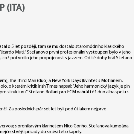
 (ITA)
dostal o 5 let později, tam se mu dostalo staromódního klasického
o Ricardo Muti.” Stefanovo první profesionální vystoupení bylo v jeho
, což potvrdilo jeho propojenost s jazzem. Od té doby hrál Stefano
ianem), The Third Man (duo) a New York Days (kvintet s Motianem,
 kterém kritik Irish Times napsal: “Jeho harmonický jazyk je pln
o strukturu.” Stefano Bollani pro ECM nahrál též duo alba spolu s
enčí. Za posledních pár set let byli pod útlakem nejprve
 vervou; s pronikavým klarinetem Nico Goriho, Stefanova kumpána
ejčerstvější přísady do směsi této kapely.