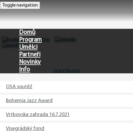
Toggle navigation
Domů
Program
Umělci
Partneři
Novinky
Info
Starší
Novější
EN
OSA soutěž
Bohemia Jazz Award
Vrtbovska zahrada 16.7.2021
Visegrádský fond