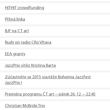
HITHIT crowdfunding
Přímá linka
BJF na CT art
Rudy on radio CRo Vltava
EEA granty
JazzPrix vítěz Kristina Barta
​Zúčastněte se 2015 soutěže Bohemia JazzFest
JazzPrix !
Premiéra: programu ČT art – pátek 26. 12. – 22:45
Christian McBride Trio