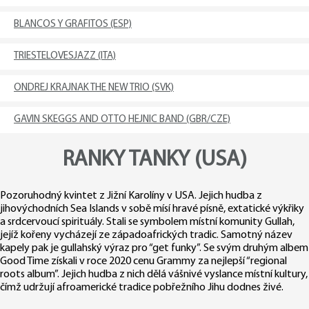
BLANCOS Y GRAFITOS (ESP)
TRIESTELOVESJAZZ (ITA)
ONDREJ KRAJNAK THE NEW TRIO (SVK)
GAVIN SKEGGS AND OTTO HEJNIC BAND (GBR/CZE)
RANKY TANKY (USA)
Pozoruhodný kvintet z Jižní Karolíny v USA. Jejich hudba z
jihovýchodních Sea Islands v sobě mísí hravé písně, extatické výkřiky
a srdcervoucí spirituály. Stali se symbolem místní komunity Gullah,
jejíž kořeny vycházejí ze západoafrických tradic. Samotný název
kapely pak je gullahský výraz pro “get funky”. Se svým druhým albem
Good Time získali v roce 2020 cenu Grammy za nejlepší “regional
roots album”. Jejich hudba z nich dělá vášnivé vyslance místní kultury,
čímž udržují afroamerické tradice pobřežního Jihu dodnes živé.