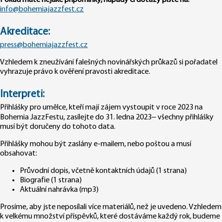
Pokud máte nějaké připomínky, nápady či dotazy pište na:
info@bohemiajazzfest.cz
Akreditace:
press@bohemiajazzfest.cz
Vzhledem k zneužívání falešných novinářských průkazů si pořadatel
vyhrazuje právo k ověření pravosti akreditace.
Interpreti:
Přihlášky pro umělce, kteří mají zájem vystoupit v roce 2023 na
Bohemia JazzFestu, zasílejte do 31. ledna 2023– všechny přihlášky
musí být doručeny do tohoto data.
Přihlášky mohou být zaslány e-mailem, nebo poštou a musí
obsahovat:
Průvodní dopis, včetně kontaktních údajů (1 strana)
Biografie (1 strana)
Aktuální nahrávka (mp3)
Prosíme, aby jste neposílali více materiálů, než je uvedeno. Vzhledem
k velkému množství příspěvků, které dostáváme každý rok, budeme