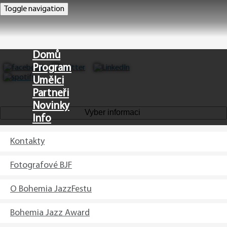
Toggle navigation
Domů
Program
Umělci
Partneři
Novinky
Vyber informaci
Info
Kontakty
EN
Fotografové BJF
O Bohemia JazzFestu
Bohemia Jazz Award