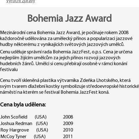
Výroční zprávy
Bohemia Jazz Award
Mezinárodní cena Bohemia Jazz Award, je počínaje rokem 2008
každoročně udělována za umělecký přínos a popularizaci jazzové
hudby některému z vynikajících světových jazzových umělců.
Cenu uděluje správní rada Bohemia JazzFest, o.p.s. Cena je určena
nejlepším žijícím umělcům za jejich přínos rozvoji jazzových
hudebních žánrů. Umělci si cenu přebírají osobně v rámci konání
festivalu
Cenu tvoří skleněná plastika výtvarníka Zdeňka Lhotského, která
svým tvarem dlažební kostky symbolizuje středoevropské historické
náměstí na kterém se festival Bohemia JazzFest koná.
Cena byla udělena:
John Scofield (USA)
2008
Joshua Redman (USA)
2009
Roy Hargrove (USA)
2010
McCoy Tyner (USA)
2011