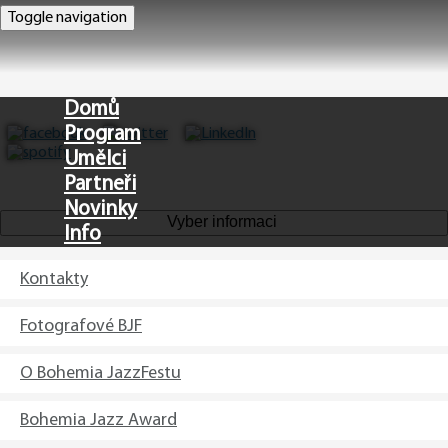
Toggle navigation
Domů
Program
Umělci
Partneři
Novinky
Vyber informaci
Info
Kontakty
EN
Fotografové BJF
O Bohemia JazzFestu
Bohemia Jazz Award